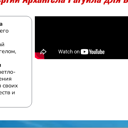
а
 его
ой
гелом,
и
ветло-
ения
 своих
еств и