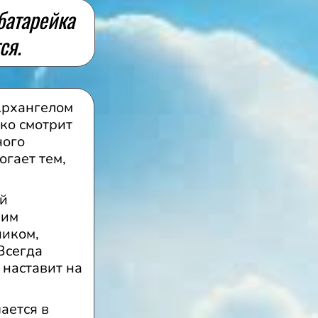
батарейка
ся.
Архангелом
рко смотрит
ного
огает тем,
ый
шим
ником,
Всегда
 наставит на
ается в