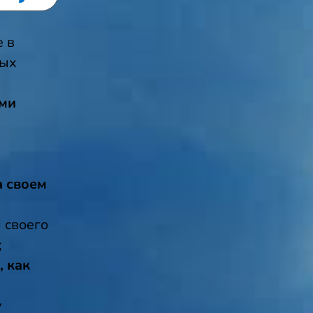
 в
ных
ми
а своем
 своего
;
, как
у