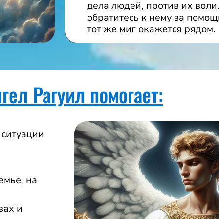
дела людей, против их воли
обратитесь к нему за помощь
тот же миг окажется рядом.
гел Рагуил помогает:
 ситуации
емье, на
вах и