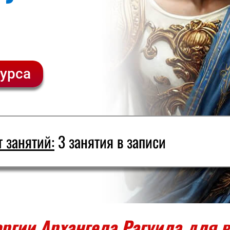
курса
 занятий:
3 занятия в записи
ргии Архангела Рагуила для в