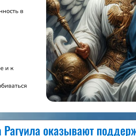
нность в
е и к
обиваться
а Рагуила оказывают поддерж