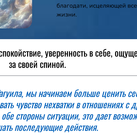
благодати, исцеляющей вс
жизни.
спокойствие, уверенность в себе, ощу
за своей спиной.
агуила, мы начинаем больше ценить се
ать чувство нехватки в отношениях с д
 обе стороны ситуации, это дает возмо
шать последующие действия.