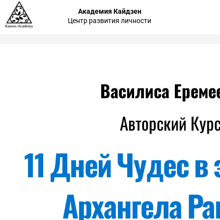
Академия Кайдзен
Центр развития личности
Василиса Ереме
Авторский Кур
11 Дней Чудес в 
Архангела Ра