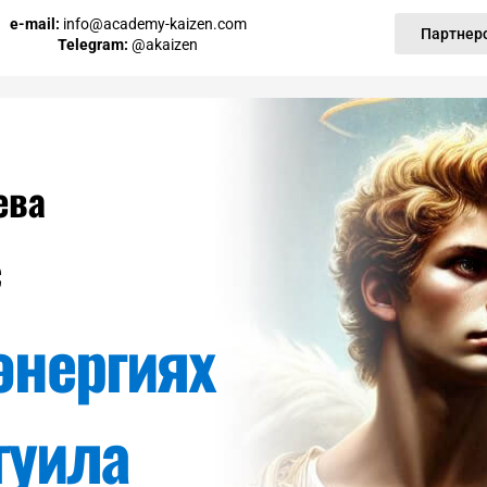
e-mail:
info@academy-kaizen.com
Партнер
Telegram:
@akaizen
ева
с
энергиях
гуила