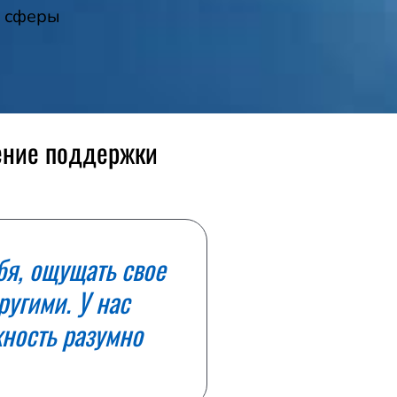
е сферы
щение поддержки
бя, ощущать свое
ругими. У нас
жность разумно