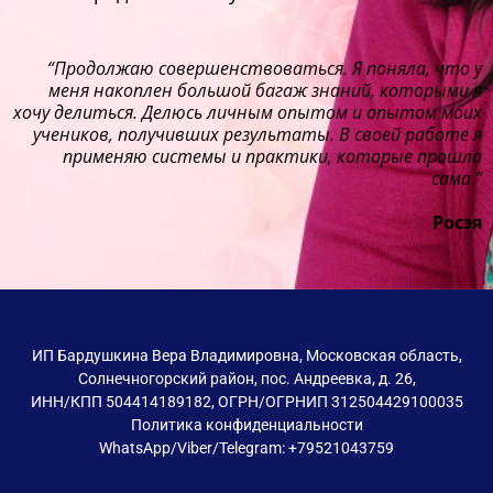
“Продолжаю совершенствоваться. Я поняла, что у
меня накоплен большой багаж знаний, которыми я
хочу делиться. Делюсь личным опытом и опытом моих
учеников, получивших результаты. В своей работе я
применяю системы и практики, которые прошла
сама.”
Росэя
ИП Бардушкина Вера Владимировна, Московская область,
Солнечногорский район, пос. Андреевка, д. 26,
ИНН/КПП 504414189182, ОГРН/ОГРНИП 312504429100035
Политика конфиденциальности
WhatsApp/Viber/Telegram: +79521043759